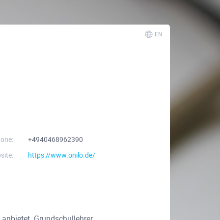
EN
one:
+4940468962390
site:
https://www.onilo.de/
 anbietet. Grundschullehrer,