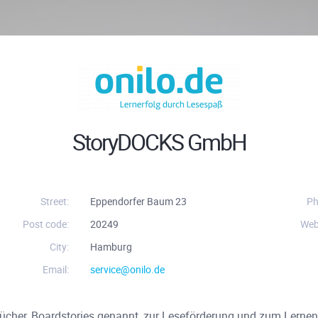
StoryDOCKS GmbH
Street:
Eppendorfer Baum 23
Ph
Post code:
20249
Web
City:
Hamburg
Email:
service@onilo.de
erbücher, Boardstories genannt, zur Leseförderung und zum Lernen