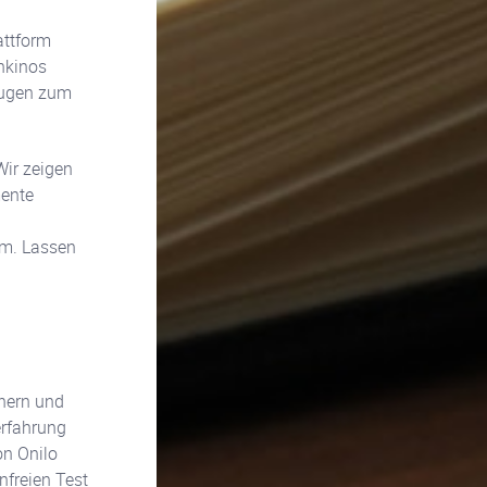
attform
hkinos
augen zum
Wir zeigen
mente
rm. Lassen
chern und
erfahrung
on Onilo
nfreien Test