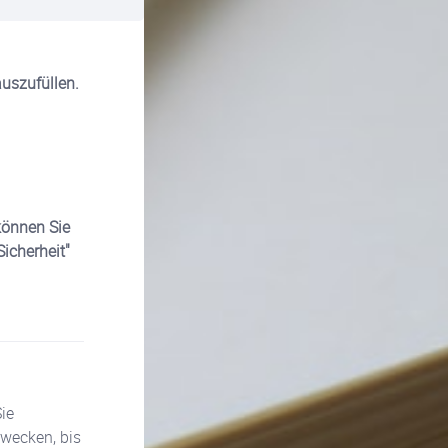
auszufüllen.
können Sie
icherheit"
ie
rwecken, bis