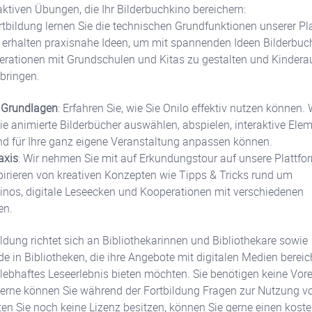
raktiven Übungen, die Ihr Bilderbuchkino bereichern:
ortbildung lernen Sie die technischen Grundfunktionen unserer Pl
erhalten praxisnahe Ideen, um mit spannenden Ideen Bilderbuc
rationen mit Grundschulen und Kitas zu gestalten und Kinder
 bringen.
 Grundlagen
: Erfahren Sie, wie Sie Onilo effektiv nutzen können. 
Sie animierte Bilderbücher auswählen, abspielen, interaktive Ele
d für Ihre ganz eigene Veranstaltung anpassen können.
axis
: Wir nehmen Sie mit auf Erkundungstour auf unsere Plattfo
spirieren von kreativen Konzepten wie Tipps & Tricks rund um
inos, digitale Leseecken und Kooperationen mit verschiedenen
en.
ildung richtet sich an Bibliothekarinnen und Bibliothekare sowie
de in Bibliotheken, die ihre Angebote mit digitalen Medien berei
 lebhaftes Leseerlebnis bieten möchten. Sie benötigen keine Vor
Gerne können Sie während der Fortbildung Fragen zur Nutzung v
lten Sie noch keine Lizenz besitzen, können Sie gerne einen koste