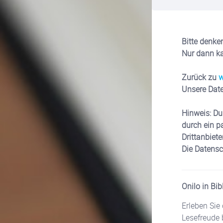
Bitte denken
Nur dann ka
Zurück zu
w
Unsere Dat
Hinweis: Du
durch ein p
Drittanbiete
Die Datens
Onilo in Bi
Erleben Sie
Lesefreude 