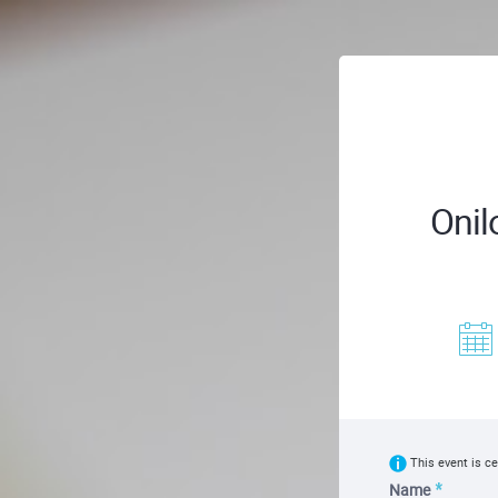
Onil
This event is ce
Name