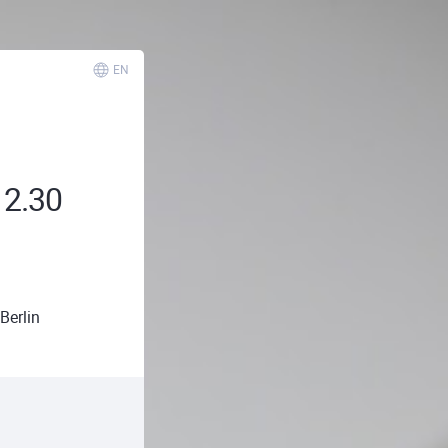
EN
12.30
Berlin